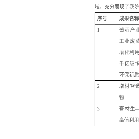
域，充分展现了我
序号
成果名
1
酱酒产
工业废
壤化利
千亿级
”
环保新
2
增材智
物
3
膏材生
高值利