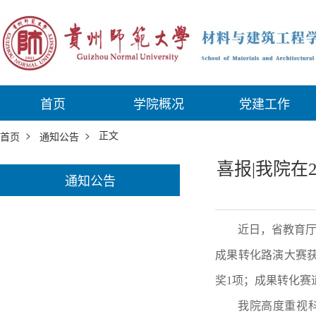
首页
学院概况
党建工作
>
> 正文
首页
通知公告
喜报|我院在
通知公告
近日，省教育
成果转化路演大赛
奖
1
项；成果转化赛
我院
高度重视