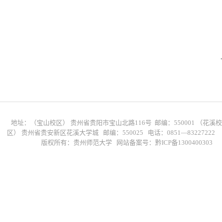
一审（
地址：（宝山校区） 贵州省贵阳市宝山北路116号 邮编：550001 （花溪校
区） 贵州省贵安新区花溪大学城 邮编：550025 电话：0851—83227222
版权所有：贵州师范大学 网站备案号：黔ICP备1300400303